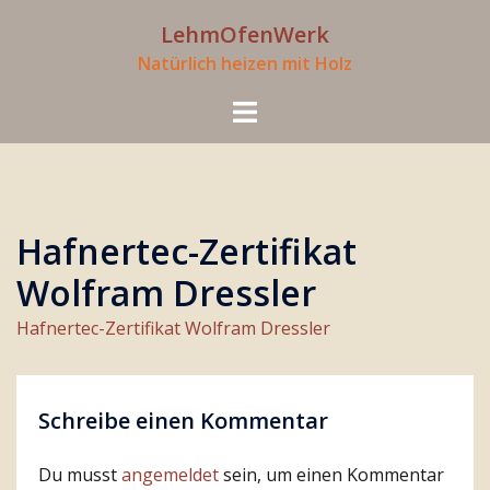
Zum
LehmOfenWerk
Inhalt
Natürlich heizen mit Holz
springen
Menü
umschalten
Hafnertec-Zertifikat
Wolfram Dressler
Hafnertec-Zertifikat Wolfram Dressler
Schreibe einen Kommentar
Du musst
angemeldet
sein, um einen Kommentar