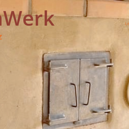
nWerk
L
z