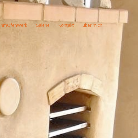
ehmOfenWerk
Galerie
Kontakt
über mich